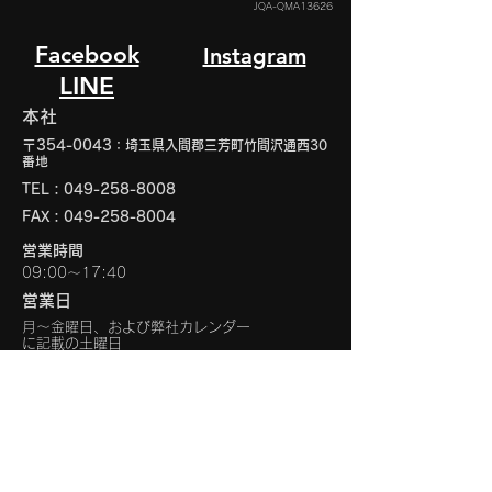
JQA-QMA13626
Facebook
Instagram
LINE
本社
〒354-0043
：埼玉県入間郡三芳町竹間沢通西30
番地
TEL：049-258-8008
FAX：049-258-8004
営業時間
09:00〜17:40
営業日
月～金曜日、および弊社カレンダー
に記載の土曜日
仙台営業所
〒983-0034：宮城県仙台市宮城野区扇町3丁
目10-1
TEL：022-354-0071