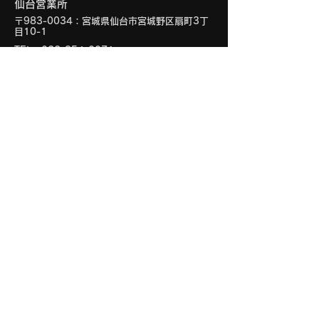
仙台営業所
〒983-0034：宮城県仙台市宮城野区扇町3丁
目10-1
TEL：022-354-0071
FAX：022-354-0072
営業時間
09:00〜17:40
営業日
月～金曜日、および弊社カレンダー
に記載の土曜日
※仙台営業所ではアリソントランスミッション業務のみ
行っております。
営業日カレンダー