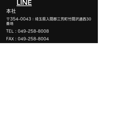
LINE
本社
〒354-0043
：埼玉県入間郡三芳町竹間沢通西30
番地
TEL：049-258-8008
FAX：049-258-8004
営業時間
09:00〜17:40
営業日
月～金曜日、および弊社カレンダー
に記載の土曜日
仙台営業所
〒983-0034：宮城県仙台市宮城野区扇町3丁
目10-1
TEL：022-354-0071
FAX：022-354-0072
営業時間
09:00〜17:40